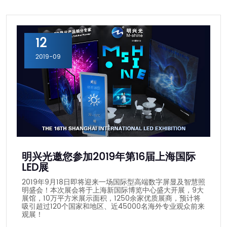
12
2019-09
明兴光邀您参加2019年第16届上海国际
LED展
2019年9月18日即将迎来一场国际型高端数字屏显及智慧照
明盛会！本次展会将于上海新国际博览中心盛大开展，9大
展馆，10万平方米展示面积，1250余家优质展商，预计将
吸引超过120个国家和地区、近45000名海外专业观众前来
观展！